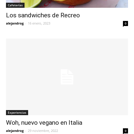
Cafeterías
Los sandwiches de Recreo
alejandrog
-
16 enero, 2023
0
Experiencias
Woh, nuevo vegano en Italia
alejandrog
-
29 noviembre, 2022
0