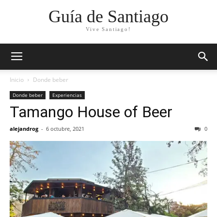
Guía de Santiago
Vive Santiago!
Inicio
Donde beber
Donde beber
Experiencias
Tamango House of Beer
alejandrog
-
6 octubre, 2021
0