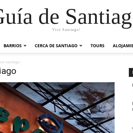
uía de Santia
Vive Santiago!
BARRIOS
CERCA DE SANTIAGO
TOURS
ALOJAMI
nza-santiago
tiago