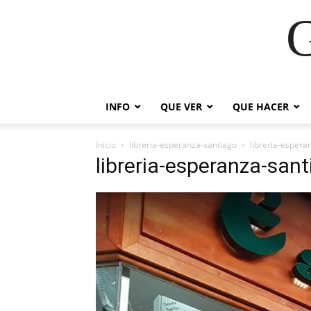
G
INFO
QUE VER
QUE HACER
Inicio
libreria-esperanza-santiago
libreria-espera
libreria-esperanza-san