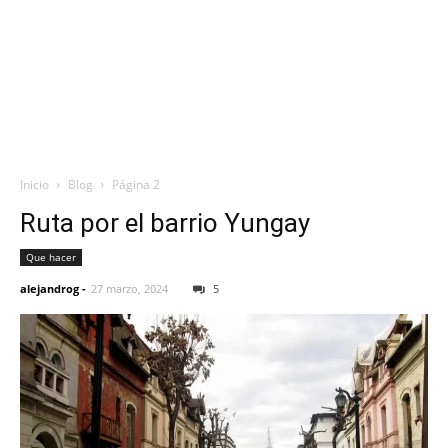
Inicio
Blog
Página 2
Ruta por el barrio Yungay
Que hacer
alejandrog
-
27 marzo, 2024
5