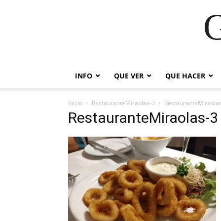
G
INFO
QUE VER
QUE HACER
Inicio
RestauranteMiraolas-3
RestauranteMiraola
RestauranteMiraolas-3