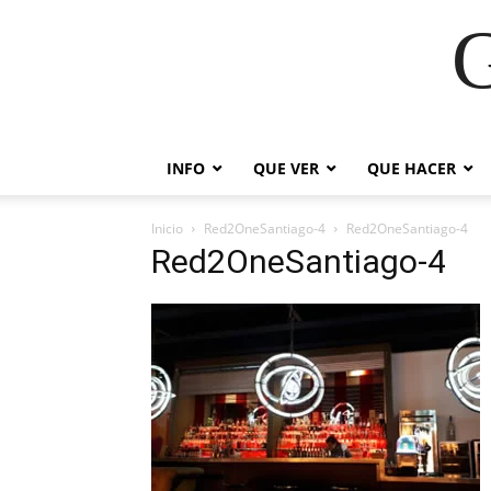
G
INFO
QUE VER
QUE HACER
Inicio
Red2OneSantiago-4
Red2OneSantiago-4
Red2OneSantiago-4