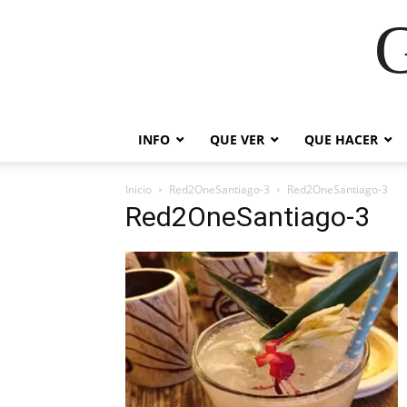
G
INFO
QUE VER
QUE HACER
Inicio
Red2OneSantiago-3
Red2OneSantiago-3
Red2OneSantiago-3