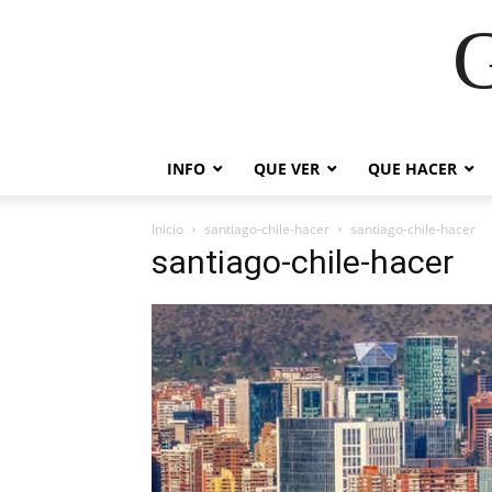
G
INFO
QUE VER
QUE HACER
Inicio
santiago-chile-hacer
santiago-chile-hacer
santiago-chile-hacer