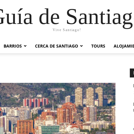
uía de Santia
Vive Santiago!
BARRIOS
CERCA DE SANTIAGO
TOURS
ALOJAMI