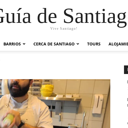
uía de Santia
Vive Santiago!
BARRIOS
CERCA DE SANTIAGO
TOURS
ALOJAMI
4