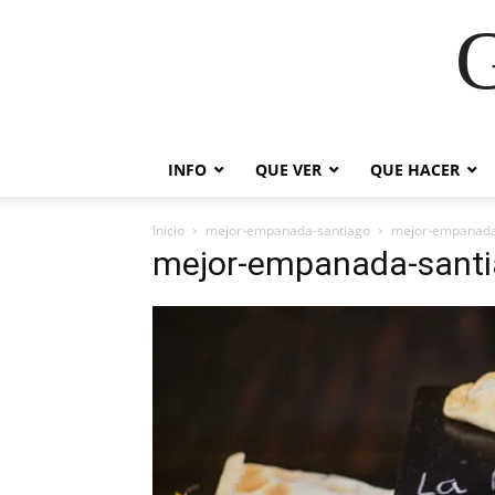
G
INFO
QUE VER
QUE HACER
Inicio
mejor-empanada-santiago
mejor-empanada
mejor-empanada-sant