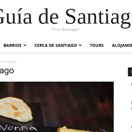
uía de Santia
Vive Santiago!
BARRIOS
CERCA DE SANTIAGO
TOURS
ALOJAMI
-santiago
iago