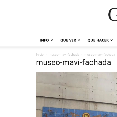
G
INFO
QUE VER
QUE HACER
Inicio
museo-mavi-fachada
museo-mavi-fachada
museo-mavi-fachada