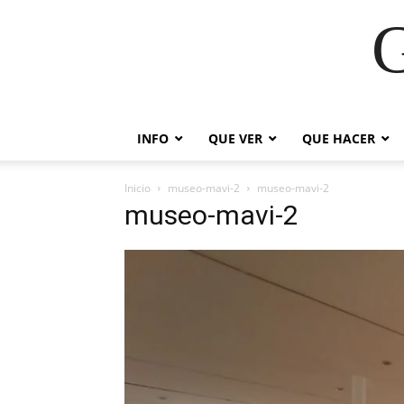
G
INFO
QUE VER
QUE HACER
Inicio
museo-mavi-2
museo-mavi-2
museo-mavi-2