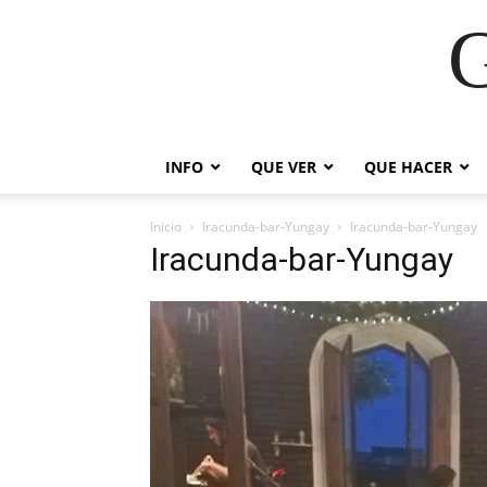
G
INFO
QUE VER
QUE HACER
Inicio
Iracunda-bar-Yungay
Iracunda-bar-Yungay
Iracunda-bar-Yungay