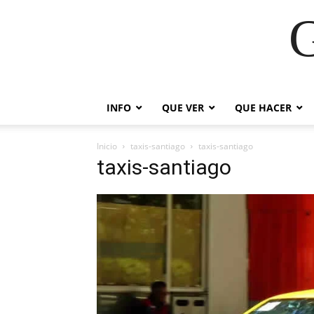
G
INFO
QUE VER
QUE HACER
Inicio
taxis-santiago
taxis-santiago
taxis-santiago