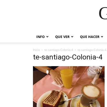
G
INFO
QUE VER
QUE HACER
Inicio
te-santiago-Colonia-4
te-santiago-Colonia-4
te-santiago-Colonia-4