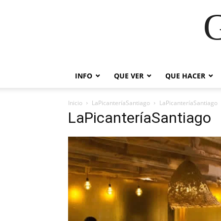
G
INFO
QUE VER
QUE HACER
Inicio
LaPicanteríaSantiago
LaPicanteríaSantiago
LaPicanteríaSantiago