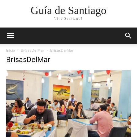
Guía de Santiago
Vive Santiago!
Inicio
BrisasDelMar
BrisasDelMar
BrisasDelMar