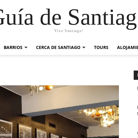
uía de Santia
Vive Santiago!
BARRIOS
CERCA DE SANTIAGO
TOURS
ALOJAMI