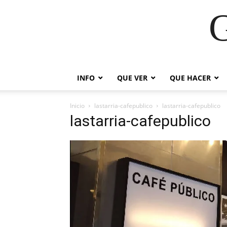
G
INFO
QUE VER
QUE HACER
Inicio
lastarria-cafepublico
lastarria-cafepublico
lastarria-cafepublico