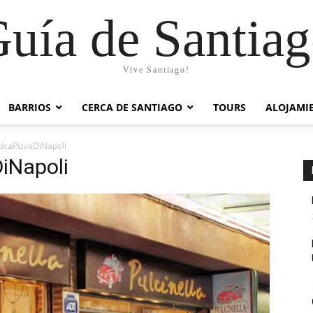
uía de Santia
Vive Santiago!
BARRIOS
CERCA DE SANTIAGO
TOURS
ALOJAMI
ticaPizzaDiNapoli
DiNapoli