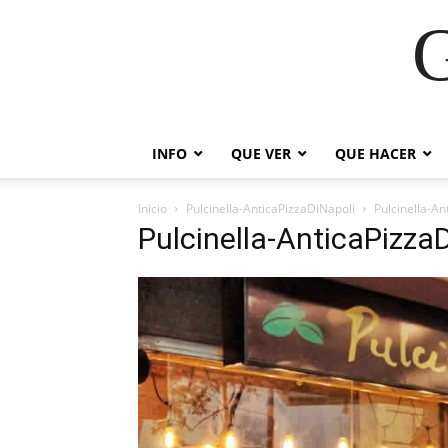
G
INFO
QUE VER
QUE HACER
Inicio
Pulcinella-AnticaPizzaDiNapoli
Pulcinella-An
Pulcinella-AnticaPizza