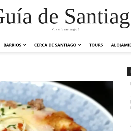
uía de Santia
Vive Santiago!
BARRIOS
CERCA DE SANTIAGO
TOURS
ALOJAMI