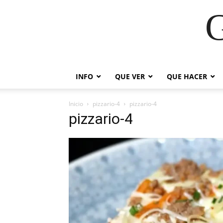
G
INFO
QUE VER
QUE HACER
Inicio
pizzario-4
pizzario-4
pizzario-4