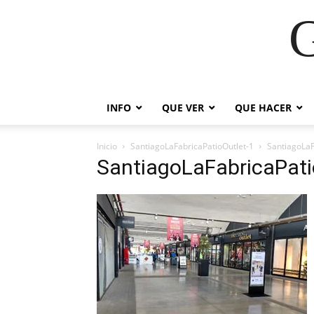
G
INFO
QUE VER
QUE HACER
Inicio
SantiagoLaFabricaPatioOutlet-1
SantiagoLaF
SantiagoLaFabricaPati