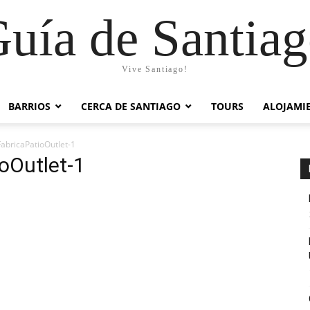
uía de Santia
Vive Santiago!
BARRIOS
CERCA DE SANTIAGO
TOURS
ALOJAMI
abricaPatioOutlet-1
oOutlet-1