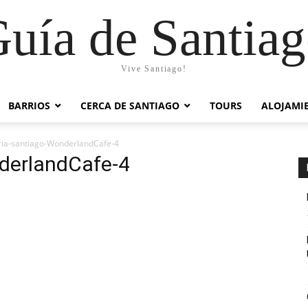
uía de Santia
Vive Santiago!
BARRIOS
CERCA DE SANTIAGO
TOURS
ALOJAMI
rria-santiago-WonderlandCafe-4
nderlandCafe-4