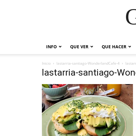
G
INFO
QUE VER
QUE HACER
Inicio
lastarria-santiago-WonderlandCafe-4
lasta
lastarria-santiago-Wo