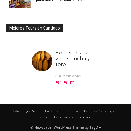
Mejores Tours en Santiago
Info
Que Ver
Que Hacer
Barrios
Cerca de Santiago
Tours
Alojamiento
Lo mejor
© Newspaper WordPress Theme by TagDiv