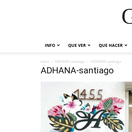
G
INFO
QUE VER
QUE HACER
Inicio
ADHANA-santiago
ADHANA-santiago
ADHANA-santiago