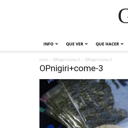
G
INFO
QUE VER
QUE HACER
Inicio
OPnigiri+come-3
OPnigiri+come-3
OPnigiri+come-3